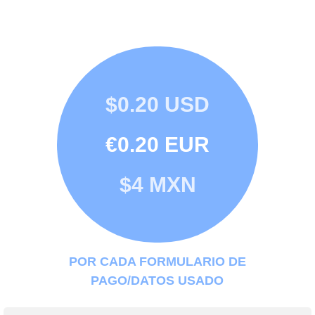
$0.20 USD
€0.20 EUR
$4 MXN
POR CADA FORMULARIO DE
PAGO/DATOS USADO