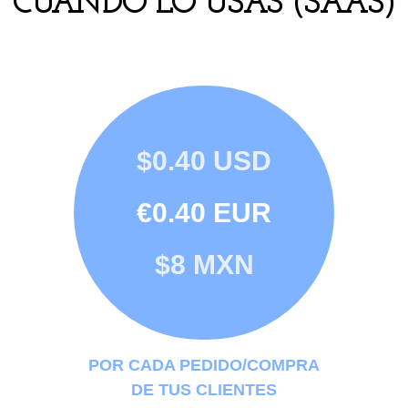
CUANDO LO USAS (SAAS)
$0.40 USD
€0.40 EUR
$8 MXN
POR CADA PEDIDO/COMPRA
DE TUS CLIENTES